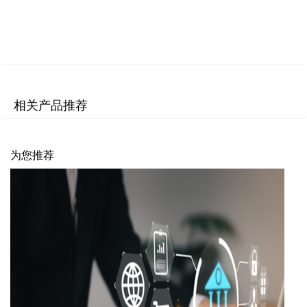
相关产品推荐
为您推荐