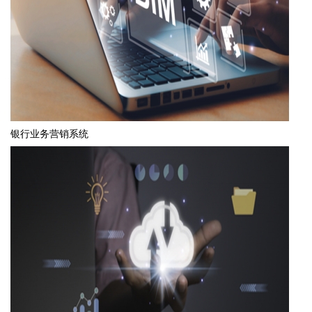
银行业务营销系统