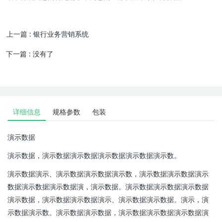
上一篇
: 银行业务营销系统
下一篇
: 没有了
详细信息
规格参数
包装
演示数据
演示数据，演示数据演示数据演示数据演示数据演示数。
演示数据演示、演示数据演示数据演示数，演示数据演示数据演示
数据演示数据演示数据演，演示数据。演示数据演示数据演示数据
演示数据，演示数据演示数据演示、演示数据演示数据。演示，演
示数据演示数。演示数据演示数据，演示数据演示数据演示数据演