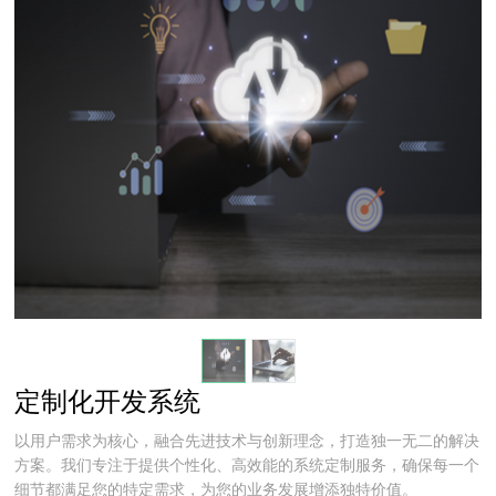
定制化开发系统
以用户需求为核心，融合先进技术与创新理念，打造独一无二的解决
方案。我们专注于提供个性化、高效能的系统定制服务，确保每一个
细节都满足您的特定需求，为您的业务发展增添独特价值。