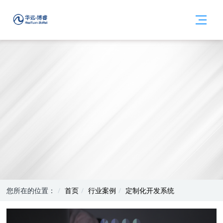
您所在的位置：
首页
行业案例
定制化开发系统