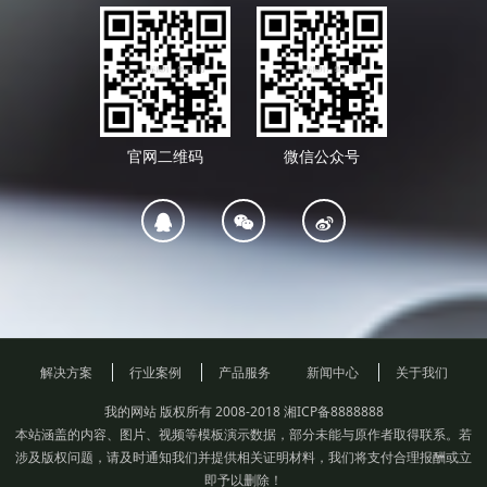
官网二维码
微信公众号
解决方案
行业案例
产品服务
新闻中心
关于我们
我的网站 版权所有 2008-2018 湘ICP备8888888
本站涵盖的内容、图片、视频等模板演示数据，部分未能与原作者取得联系。若
涉及版权问题，请及时通知我们并提供相关证明材料，我们将支付合理报酬或立
即予以删除！